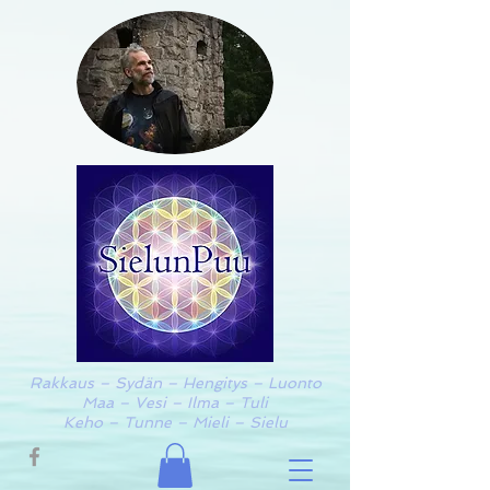
Rakkaus – Sydän – Hengitys – Luonto
Maa – Vesi – Ilma – Tuli
Keho – Tunne – Mieli – Sielu