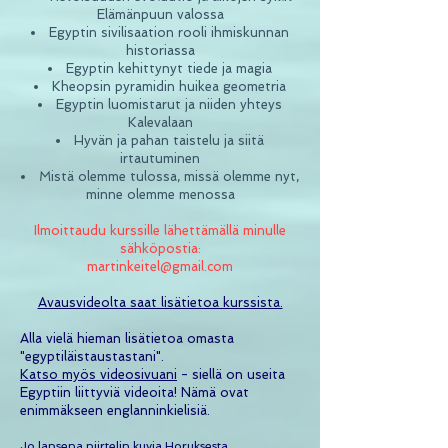
Elämänpuun valossa
Egyptin sivilisaation rooli ihmiskunnan
historiassa
Egyptin kehittynyt tiede ja magia
Kheopsin pyramidin huikea geometria
Egyptin luomistarut ja niiden yhteys
Kalevalaan
Hyvän ja pahan taistelu ja siitä
irtautuminen
Mistä olemme tulossa, missä olemme nyt,
minne olemme menossa
Ilmoittaudu kurssille lähettämällä minulle
sähköpostia:
martinkeitel@gmail.com
Avausvideolta saat lisätietoa kurssista.
Alla vielä hieman lisätietoa omasta
"egyptiläistaustastani".
Katso myös videosivuani
- siellä on useita
Egyptiin liittyviä videoita!
Nämä ovat
enimmäkseen englanninkielisiä.
Jo lapsena piirtelin kuvia Horuksesta