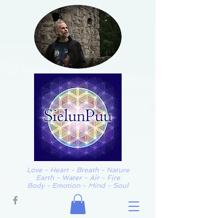
Love - Heart - Breath - Nature
Earth - Water - Air - Fire
Body - Emotion - Mind - Soul