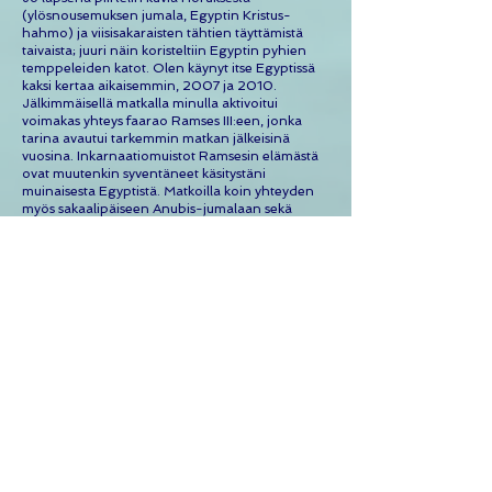
(ylösnousemuksen jumala, Egyptin Kristus-
hahmo) ja viisisakaraisten tähtien täyttämistä
taivaista; juuri näin koristeltiin Egyptin pyhien
temppeleiden katot. Olen käynyt itse Egyptissä
kaksi kertaa aikaisemmi
n, 2007 ja 2010.
Jälkimmäisellä matkalla minulla aktivoitui
voimakas yhteys faarao Ramses III:een, jonka
tarina avautui tarkemmin matkan jälkeisinä
vuosina. Inkarnaatiomuistot Ramsesin elämästä
ovat muutenkin syventäneet käsitystäni
muinaisesta Egyptistä. Matkoilla koin yhteyden
myös sakaalipäiseen Anubis-jumalaan sekä
naisfaarao Hatshepsutiin.
Vuosina
2009-2012
opiskelin Egyptin myyttisiä
tarinoita liittyen kirjaani Puhuvan Puun Lapset,
joka julkaistiin 2012. Kirjassani rekonstruoin
useiden eri myyttien pohjalta ihmiskunnan
yhteisen mytologisen tarinan; tärkeimpinä
rakennuspalikoina tuossa ovat Kalevalan ohella
Egyptien ja viikinkien tarinat. Samalla alkoi
hahmottua ymmärrys
ihmiskunnan
alkuperäisestä kielestä.
2017 ja 2018 vedimme Michael Schirmerin
kanssa matkat Englantiin. Näillä matkoilla
loimme yhteyden peltokuvioiden taustalla
vaikuttavaan älykkyyteen, ja saimme kokea varsin