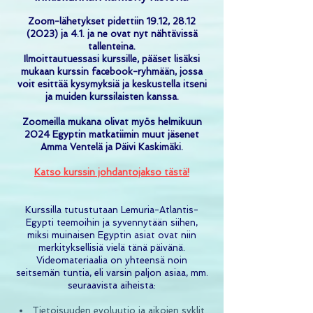
Zoom-lähetykset pidettiin 19.12,
28.12
(2023)
ja 4.1. ja ne ovat nyt nähtävissä
tallenteina.
Ilmoittautuessasi kurssille, pääset lisäksi
mukaan kurssin facebook-ryhmään, jossa
voit esittää kysymyksiä ja keskustella itseni
ja muiden kurssilaisten kanssa.
Zoomeilla mukana olivat myös helmikuun
2024 Egyptin matkatiimin muut jäsenet
Amma Ventelä ja Päivi Kaskimäki.
Katso kurssin johdantojakso tästä!
Kurssilla tutustutaan Lemuria-Atlantis-
Egypti teemoihin ja syvennytään siihen,
miksi muinaisen Egyptin asiat ovat niin
merkityksellisiä vielä tänä päivänä.
Videomateriaalia on yhteensä noin
seitsemän tuntia, eli varsin paljon asiaa, mm.
seuraavista aiheista:
Tietoisuuden evoluutio ja aikojen syklit