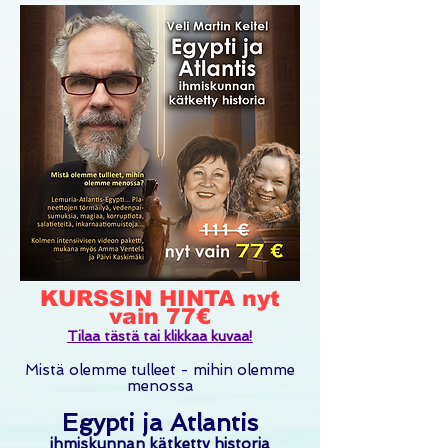
KURSSIN HINTA nyt
vain 77€
Tilaa tästä tai klikkaa kuvaa!
Mistä olemme tulleet - mihin olemme
menossa
Egypti ja Atlan
tis
ihmiskunnan kätk
etty historia